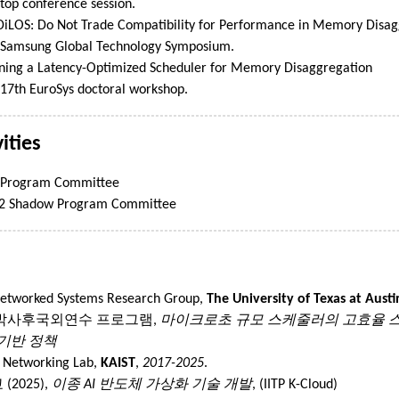
 top conference session.
iLOS: Do Not Trade Compatibility for Performance in Memory Disag
he Samsung Global Technology Symposium.
ing a Latency-Optimized Scheduler for Memory Disaggregation
e 17th EuroSys doctoral workshop.
ities
 Program Committee
22 Shadow Program Committee
rked Systems Research Group,
The University of Texas at Austi
 박사후국외연수 프로그램,
마이크로초 규모 스케줄러의 고효율 
 기반 정책
etworking Lab,
KAIST
,
2017-2025
.
2025),
이종 AI 반도체 가상화 기술 개발
, (IITP K-Cloud)