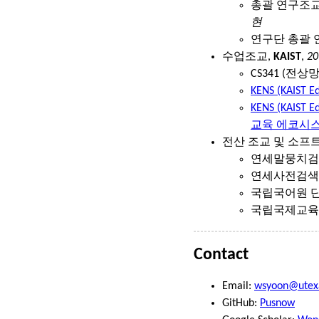
총괄 연구조교 (2
현
연구단 총괄 연구
수업조교,
KAIST
,
20
CS341 (전상
KENS (KAIST E
KENS (KAIST E
교육 에코시
전산 조교 및 소프
연세말뭉치검색
연세사전검색기
국립국어원 단
국립국제교육원
Contact
Email:
wsyoon@utex
GitHub:
Pusnow