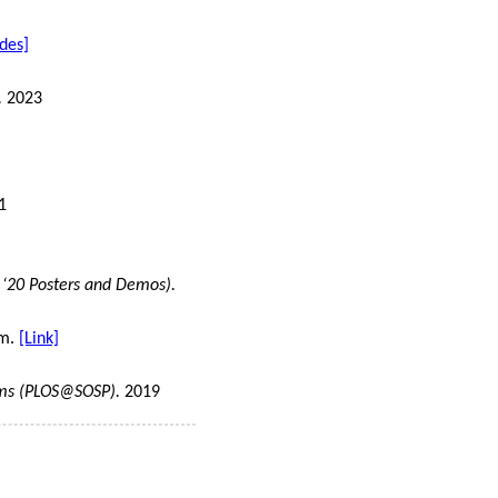
ides]
.
2023
1
20 Posters and Demos).
em.
[Link]
ems (PLOS@SOSP).
2019