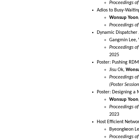
Proceedings o
Adios to Busy-Waiti
Wonsup Yoon
Proceedings o
Dynamic Dispatcher 
Gangmin Lee,
Proceedings of
2025
Poster: Pushing RDM
Jisu Ok,
Wonsu
Proceedings of
(Poster Session
Poster: Designing a
Wonsup Yoon
Proceedings o
2023
Host Efficient Netwo
Byeongkeon Le
Proceedings of