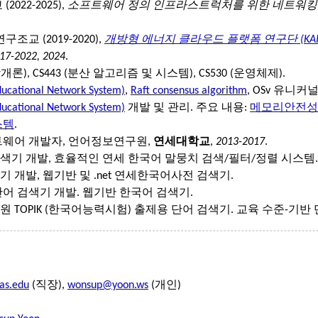
022-2025),
소프트웨어 정의 인프라스트럭처를 위한 네트워킹 
조교 (2019-2020),
개방형 에너지 클라우드 플랫폼 연구단 (KAIST
17-2022, 2024
.
망개론), CS443 (분산 알고리즘 및 시스템), CS530 (운영체제).
ducational Network System)
,
Raft consensus algorithm
, OSv 유니
ducational Network System)
개발 및 관리. 주요 내용:
메모리안전성
스템
.
트웨어 개발자, 언어정보연구원,
연세대학교
,
2013-2017
.
기 개발, 효율적인 연세 한국어 말뭉치 검색/필터/정렬 시스템.
 개발, 웹기반 및 .net 연세한국어사전 검색기.
어 검색기 개발. 웹기반 한국어 검색기.
 TOPIK (한국어능력시험) 출제용 단어 검색기. 교육 수준-기반
as.edu
(직장),
wonsup@yoon.ws
(개인)