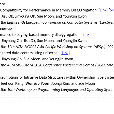
ard
 Compatibility for Performance in Memory Disaggregation.
[Link]
[Sl
, Jisu Ok, Jinyoung Oh, Sue Moon, and Youngjin Kwon
 the Eighteenth European Conference on Computer Systems (EuroSys)
nner-up
rmance to paging-based memory disaggregation.
[Link]
, Jinyoung Oh, Jisu Ok, Sue Moon, and Youngjin Kwon
 the 12th ACM SIGOPS Asia-Pacific Workshop on Systems (APSys).
202
egated data centers using unikernel.
[Link]
, Jinyoung Oh, Sue Moon, and Youngjin Kwon
f the ACM SIGCOMM 2020 Conference Posters and Demos (SIGCOMM ‘
Assumptions of Intrusive Data Structures within Ownership Type Syst
 Jeehoon Kang,
Wonsup Yoon
, Joongi Kim, and Sue Moon
f the 10th Workshop on Programming Languages and Operating Syst