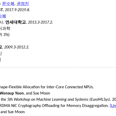
:
문수복
,
권영진
ST
,
2017.9-2019.8
.
수복
사,
연세대학교
,
2013.3-2017.2
.
터과학
 3%)
교
,
2009.3-2012.2
.
신
업
hape-Flexible Allocation for Inter-Core Connected NPUs.
Wonsup Yoon
, and Sue Moon
f the 5th Workshop on Machine Learning and Systems (EuroMLSys).
20
t RDMA NIC Cryptography Offloading for Memory Disaggregation.
[Lin
and Sue Moon