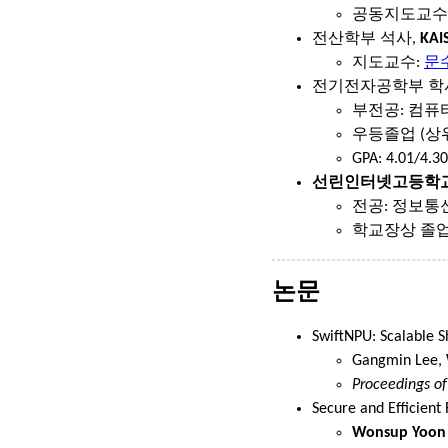
공동지도교수
전산학부 석사,
KAI
지도교수:
문
전기전자공학부 학
부전공: 컴퓨
우등졸업 (상위
GPA: 4.01/4.30
선린인터넷고등학
전공: 정보통
학교장상 졸
논문
SwiftNPU: Scalable S
Gangmin Lee,
Proceedings o
Secure and Efficien
Wonsup Yoon