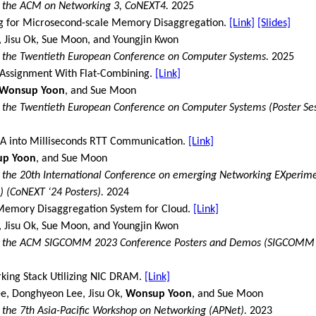
f the ACM on Networking 3, CoNEXT4.
2025
ng for Microsecond-scale Memory Disaggregation.
[Link]
[Slides]
, Jisu Ok, Sue Moon, and Youngjin Kwon
f the Twentieth European Conference on Computer Systems.
2025
Assignment With Flat-Combining.
[Link]
Wonsup Yoon
, and Sue Moon
 the Twentieth European Conference on Computer Systems (Poster Sess
A into Milliseconds RTT Communication.
[Link]
p Yoon
, and Sue Moon
 the 20th International Conference on emerging Networking EXperim
) (CoNEXT ‘24 Posters).
2024
 Memory Disaggregation System for Cloud.
[Link]
, Jisu Ok, Sue Moon, and Youngjin Kwon
f the ACM SIGCOMM 2023 Conference Posters and Demos (SIGCOMM ‘
rking Stack Utilizing NIC DRAM.
[Link]
e, Donghyeon Lee, Jisu Ok,
Wonsup Yoon
, and Sue Moon
 the 7th Asia-Pacific Workshop on Networking (APNet).
2023